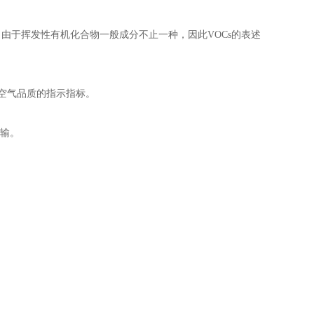
的表达形式，由于挥发性有机化合物一般成分不止一种，因此VOCs的表述
价室内空气品质的指示指标。
运输。