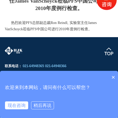
任James VanSchoyck莅临PFS中国公司进行
2010年度例行检查。
热烈欢迎PFS总部副总裁Ron Reindl, 实验室主任James
VanSchoyck莅临PFS中国公司进行2010年度例行检查。
联系电话：
021-64948365 021-64948366
公司邮箱：
hjkservice@163.com
×
公司地址：
上海市南苏州路333号华隆大厦605室
欢迎来到本网站，请问有什么可以帮您？
现在咨询
稍后再说
© 上海宏骏科技有限公司 版权所有
沪ICP备14048754号-1
网站建设：指引科技