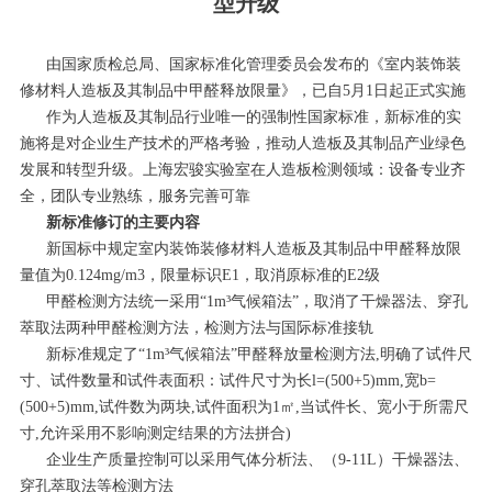
型升级
由国家质检总局、国家标准化管理委员会发布的《室内装饰装
修材料人造板及其制品中甲醛释放限量》，已自5月1日起正式实施
作为人造板及其制品行业唯一的强制性国家标准，新标准的实
施将是对企业生产技术的严格考验，推动人造板及其制品产业绿色
发展和转型升级。上海宏骏实验室在人造板检测领域：设备专业齐
全，团队专业熟练，服务完善可靠
新标准修订的主要内容
新国标中规定室内装饰装修材料人造板及其制品中甲醛释放限
量值为0.124mg/m3，限量标识E1，取消原标准的E2级
甲醛检测方法统一采用“1m³气候箱法”，取消了干燥器法、穿孔
萃取法两种甲醛检测方法，检测方法与国际标准接轨
新标准规定了“1m³气候箱法”甲醛释放量检测方法,明确了试件尺
寸、试件数量和试件表面积：试件尺寸为长l=(500+5)mm,宽b=
(500+5)mm,试件数为两块,试件面积为1㎡,当试件长、宽小于所需尺
寸,允许采用不影响测定结果的方法拼合)
企业生产质量控制可以采用气体分析法、（9-11L）干燥器法、
穿孔萃取法等检测方法