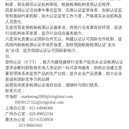
制度，简化规范认证机构审批、检验检测机构资质认定程序。
四是加强认证活动事中事后监管。完善认证监管体系，创新认证监
管和激励约束机制，加大认证监管工作力度，严格落实从业机构及
人员责任。
五是培育发展检验检测认证服务业。营造行业发展良好环境，促进
行业机构改革发展，提升行业综合服务能力。
六是深化质量认证国际合作互认。构建认证认可国际合作机制，提
高国内检验检测认证市场开放度，加快我国检验检测认证“走出
去”步伐，提升我国认证认可国际影响力。
分。
壹特认证（ICTT），致力为建筑建材行业客户提供从企业检测认证
需求诊断到获取相关准入凭证的一站式咨询服务，协助企业建立质
量管理体系来监管产品的生产过程，提升企业产品质量，助力企业
形成有国际竞争力的品牌
如需咨询更多检测认证项目信息，请随时与我们联系。
联系方式：
市场部：marketing2009@icttglobal.com
18930127322@icttglobal.com
上海办公室：021-64948366
广州办公室：020-89052194
重庆办公室：023-63530958
023-86665641