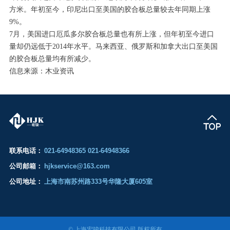
方米。年初至今，印尼出口至美国的胶合板总量较去年同期上涨
9%。
7月，美国进口厄瓜多尔胶合板总量也有所上涨，但年初至今进口
量却仍远低于2014年水平。马来西亚、俄罗斯和加拿大出口至美国
的胶合板总量均有所减少。
信息来源：木业资讯
联系电话：
021-64948365 021-64948366
公司邮箱：
hjkservice@163.com
公司地址：
上海市南苏州路333号华隆大厦605室
© 上海宏骏科技有限公司 版权所有