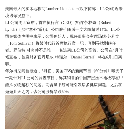
美国最大的实木地板商Lumber Liquidators(以下简称：LL公司)近来
境遇每况愈下。
LL公司周四宣布，首席执行官（CEO）罗伯特·林奇（Robert
Lynch）已经“意外”辞职。公司股价随后一度大跌超过14%。LL公
司在媒体声明中表示，公司创始人，现任董事会主席汤姆·苏利文
（Tom Sullivan）将暂时代行首席执行官一职，直到寻找到继任
者。罗伯特·林奇并不是唯一一名逃离LL公司的高管。公司在4月时
候宣布，首席财务官丹尼尔·特瑞尔（Daniel Terrell）将在6月1日离
职。
华尔街见闻曾报道，3月初，美国CBS的新闻节目《60分钟》曝光了
一期针对LL公司的调查节目，称其销售的中国产层压木地板存在甲
醛挥发物超标的问题。高含量甲醛可能引发诸多健康问题。之后在
短短几天之内，该公司股价暴跌60%。