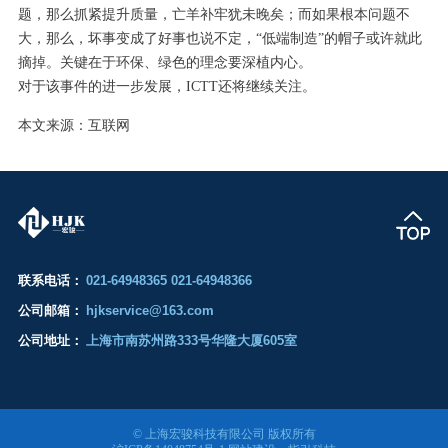
题，那么抓紧提升质量，亡羊补牢犹未晚矣；而如果根本问题不
大，那么，坏事变成了好事也说不定，“低端制造”的帽子或许就此
摘掉。关键在于环保、绿色的理念要深植内心。
对于该事件的进一步发展，ICTT还将继续关注。
本文来源：互联网
联系电话：
021-64948365 021-64948366
公司邮箱：
hjkservice@163.com
公司地址：
上海市南苏州路333号华隆大厦605室
© 上海宏骏科技有限公司 版权所有