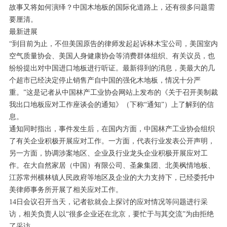
故事又将如何演绎？中国木地板的国际化道路上，还有很多问题需
要厘清。
最新进展
“到目前为止，不但美国原告的律师发起起诉林木宝公司，美国室内
空气质量协会、美国人身健康协会等消费群体组织、有关议员，也
纷纷提出对中国进口地板进行听证。最新得到的消息，美最大的几
个超市已经决定停止销售产自中国的强化木地板，情况十分严
重。”这是记者从中国林产工业协会网站上发布的《关于召开美制裁
我出口地板应对工作座谈会的通知》（下称“通知”）上了解到的信
息。
通知同时指出，事件发生后，在国内方面，中国林产工业协会组织
了有关企业积极开展应对工作。一方面，代表行业发表公开声明，
另一方面，协调涉案地区、企业及行业龙头企业积极开展应对工
作。在大自然家居（中国）有限公司、圣象集团、北美枫情地板、
江苏常州横林镇人民政府等地区及企业的大力支持下，已经委托中
美律师事务所开展了相关应对工作。
14日会议召开当天，记者欲就会上探讨的应对情况等问题进行采
访，相关负责人以“很多企业还在北京，要忙于与其交流”为由拒绝
了采访。