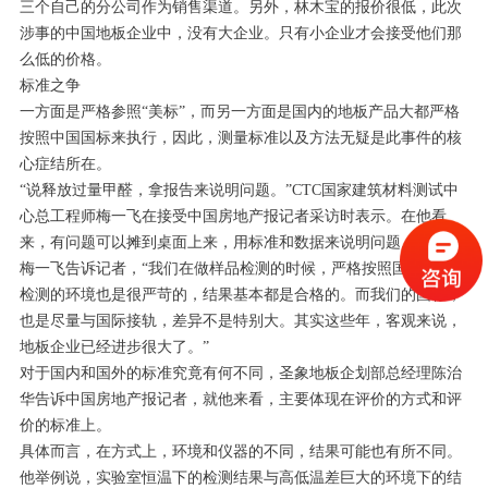
三个自己的分公司作为销售渠道。另外，林木宝的报价很低，此次
涉事的中国地板企业中，没有大企业。只有小企业才会接受他们那
么低的价格。
标准之争
一方面是严格参照“美标”，而另一方面是国内的地板产品大都严格
按照中国国标来执行，因此，测量标准以及方法无疑是此事件的核
心症结所在。
“说释放过量甲醛，拿报告来说明问题。”CTC国家建筑材料测试中
心总工程师梅一飞在接受中国房地产报记者采访时表示。在他看
来，有问题可以摊到桌面上来，用标准和数据来说明问题。
梅一飞告诉记者，“我们在做样品检测的时候，严格按照国标进行，
检测的环境也是很严苛的，结果基本都是合格的。而我们的国标，
也是尽量与国际接轨，差异不是特别大。其实这些年，客观来说，
地板企业已经进步很大了。”
对于国内和国外的标准究竟有何不同，圣象地板企划部总经理陈治
华告诉中国房地产报记者，就他来看，主要体现在评价的方式和评
价的标准上。
具体而言，在方式上，环境和仪器的不同，结果可能也有所不同。
他举例说，实验室恒温下的检测结果与高低温差巨大的环境下的结