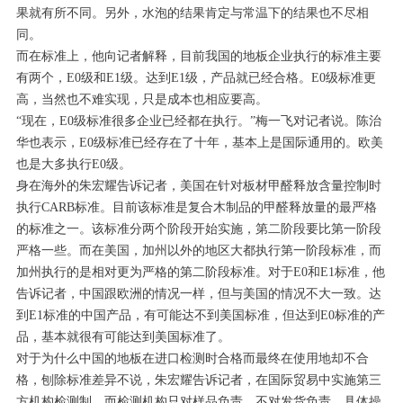
果就有所不同。另外，水泡的结果肯定与常温下的结果也不尽相
同。
而在标准上，他向记者解释，目前我国的地板企业执行的标准主要
有两个，E0级和E1级。达到E1级，产品就已经合格。E0级标准更
高，当然也不难实现，只是成本也相应要高。
“现在，E0级标准很多企业已经都在执行。”梅一飞对记者说。陈治
华也表示，E0级标准已经存在了十年，基本上是国际通用的。欧美
也是大多执行E0级。
身在海外的朱宏耀告诉记者，美国在针对板材甲醛释放含量控制时
执行CARB标准。目前该标准是复合木制品的甲醛释放量的最严格
的标准之一。该标准分两个阶段开始实施，第二阶段要比第一阶段
严格一些。而在美国，加州以外的地区大都执行第一阶段标准，而
加州执行的是相对更为严格的第二阶段标准。对于E0和E1标准，他
告诉记者，中国跟欧洲的情况一样，但与美国的情况不大一致。达
到E1标准的中国产品，有可能达不到美国标准，但达到E0标准的产
品，基本就很有可能达到美国标准了。
对于为什么中国的地板在进口检测时合格而最终在使用地却不合
格，刨除标准差异不说，朱宏耀告诉记者，在国际贸易中实施第三
方机构检测制，而检测机构只对样品负责，不对发货负责，具体操