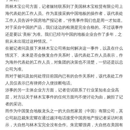
而林木宝公司方面，记者辗转联系到了美国林木宝租赁有限公司上
海代表处的工作人员。作为直接采购中国地板的操作者，该代表处
工作人员告诉中国房地产报记者，“停售事件我们也是周一才知道。
对于采自中国的产品，我们这边的检测是完全合格的。不过该事件
还是要以‘美标’为准。我们已经与中国的地板企业合作了多年，之
前从未出现过这种情况。”
在被记者问及接下来林木宝公司将如何解决这一事件，以及在什么
情况下、未来是否会恢复合作关系时，该代表处工作人员表示，作
为海外代表处的工作人员，对集团的决策也不清楚，一切还是以总
公司为准。
而对于被问及如何处理目前国内已有的合作关系时，该代表处工作
人员仅表示已有律师介入便挂断电话。
涉事的另一主体企业方方面，记者尝试联系了行业某知名企业高
层，对方以关于林木宝事件的任何方面均不便讨论为由，婉拒了记
者的采访。
而作为中国复合地板龙头之一的大自然家居（中国）有限公司，其
公司副总裁朱宏耀在通过越洋电话接受中国房地产报记者采访时表
示，大自然与林木宝完全没有合作。朱宏耀强调，大自然在美国有