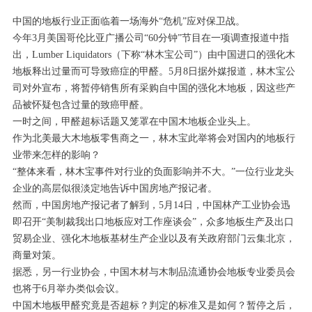
中国的地板行业正面临着一场海外“危机”应对保卫战。
今年3月美国哥伦比亚广播公司“60分钟”节目在一项调查报道中指
出，Lumber Liquidators（下称“林木宝公司”）由中国进口的强化木
地板释出过量而可导致癌症的甲醛。5月8日据外媒报道，林木宝公
司对外宣布，将暂停销售所有采购自中国的强化木地板，因这些产
品被怀疑包含过量的致癌甲醛。
一时之间，甲醛超标话题又笼罩在中国木地板企业头上。
作为北美最大木地板零售商之一，林木宝此举将会对国内的地板行
业带来怎样的影响？
“整体来看，林木宝事件对行业的负面影响并不大。”一位行业龙头
企业的高层似很淡定地告诉中国房地产报记者。
然而，中国房地产报记者了解到，5月14日，中国林产工业协会迅
即召开“美制裁我出口地板应对工作座谈会”，众多地板生产及出口
贸易企业、强化木地板基材生产企业以及有关政府部门云集北京，
商量对策。
据悉，另一行业协会，中国木材与木制品流通协会地板专业委员会
也将于6月举办类似会议。
中国木地板甲醛究竟是否超标？判定的标准又是如何？暂停之后，