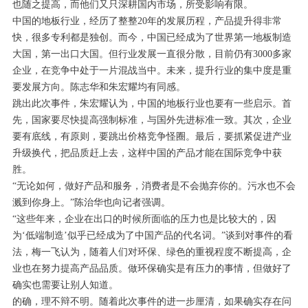
也随之提高，而他们又只深耕国内市场，所受影响有限。
中国的地板行业，经历了整整20年的发展历程，产品提升得非常
快，很多专利都是独创。而今，中国已经成为了世界第一地板制造
大国，第一出口大国。但行业发展一直很分散，目前仍有3000多家
企业，在竞争中处于一片混战当中。未来，提升行业的集中度是重
要发展方向。陈志华和朱宏耀均有同感。
跳出此次事件，朱宏耀认为，中国的地板行业也要有一些启示。首
先，国家要尽快提高强制标准，与国外先进标准一致。其次，企业
要有底线，有原则，要跳出价格竞争怪圈。最后，要抓紧促进产业
升级换代，把品质赶上去，这样中国的产品才能在国际竞争中获
胜。
“无论如何，做好产品和服务，消费者是不会抛弃你的。污水也不会
溅到你身上。”陈治华也向记者强调。
“这些年来，企业在出口的时候所面临的压力也是比较大的，因
为‘低端制造’似乎已经成为了中国产品的代名词。”谈到对事件的看
法，梅一飞认为，随着人们对环保、绿色的重视程度不断提高，企
业也在努力提高产品品质。做环保确实是有压力的事情，但做好了
确实也需要让别人知道。
的确，理不辩不明。随着此次事件的进一步厘清，如果确实存在问