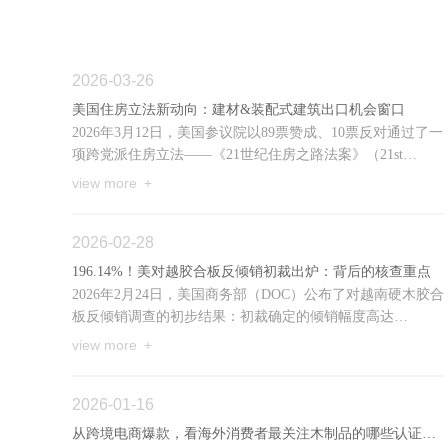
2026-03-26
美国住房立法新动向：建材&装配式建筑出口机会窗口
2026年3月12日，美国参议院以89票赞成、10票反对通过了一
项跨党派住房立法——《21世纪住房之路法案》（21st
Century ROAD to Housing Act）。这是近年来美国联邦层面
view more +
少见的...
2026-02-28
196.14%！美对越胶合板反倾销初裁出炉：背后的核查重点
2026年2月24日，美国商务部（DOC）公布了对越南硬木胶合
板反倾销调查的初步结果：初裁确定的倾销幅度高达
196.14%。如果这一裁定最终坐实，将影响所有向美国出口
view more +
该产品的越南...
2026-01-16
从跨境电商爆款，看海外消费者最关注木制品的哪些认证？（数据报告）