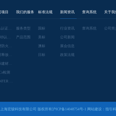
门项目
我们的服务
标准法规
新闻资讯
查询系统
关于我
EPA认证咨询
服务类型
国标
行业资讯
查询系统
公司简
CARB认证咨询
产品范围
美标
公司新闻
建材防火检测
澳标
展会信息
甲醛释放量检测
日标
政策法规
澳标建材检测
Cs检测
CANFER 认证
 上海宏骏科技有限公司 版权所有
沪ICP备14048754号-1
网站建设：指引