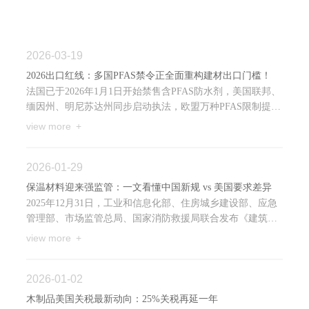
2026-03-19
2026出口红线：多国PFAS禁令正全面重构建材出口门槛！
法国已于2026年1月1日开始禁售含PFAS防水剂，美国联邦、
缅因州、明尼苏达州同步启动执法，欧盟万种PFAS限制提案
进入最后决策——“永久化学品”的时代正加速走向终结。
view more +
各...
2026-01-29
保温材料迎来强监管：一文看懂中国新规 vs 美国要求差异
2025年12月31日，工业和信息化部、住房城乡建设部、应急
管理部、市场监管总局、国家消防救援局联合发布《建筑保
温材料行业规范条件（2025年本）》。 这份文件标志着中国
view more +
建筑...
2026-01-02
木制品美国关税最新动向：25%关税再延一年