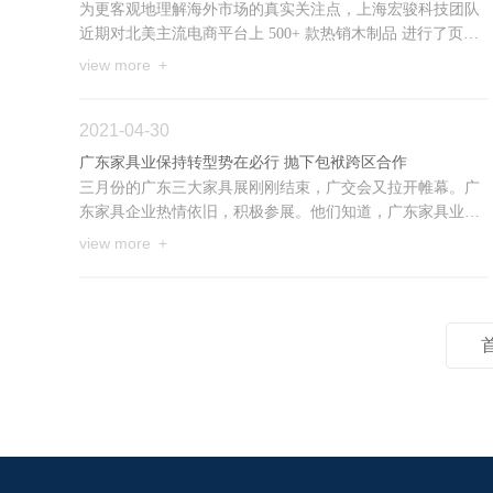
为更客观地理解海外市场的真实关注点，上海宏骏科技团队
近期对北美主流电商平台上 500+ 款热销木制品 进行了页面
信息调研，覆盖家具、地板、橱柜、户外木结构等多个细分
view more +
品类...
2021-04-30
广东家具业保持转型势在必行 抛下包袱跨区合作
三月份的广东三大家具展刚刚结束，广交会又拉开帷幕。广
东家具企业热情依旧，积极参展。他们知道，广东家具业至
今仍是中国家具的行业老大，在自家门口办展更占尽了地
view more +
利；同...