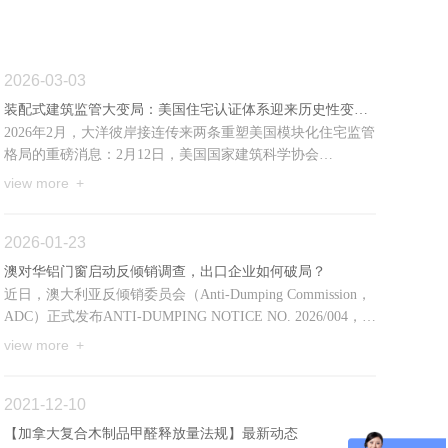
2026-03-03
装配式建筑监管大变局：美国住宅认证体系迎来历史性变革！
2026年2月，大洋彼岸接连传来两条重塑美国模块化住宅监管
格局的重磅消息：2月12日，美国国家建筑科学协会
（NIBS）宣布组建专门工作组，制定“住房系统认证计划标
view more +
准（Housin...
2026-01-23
澳对华铝门窗启动反倾销调查，出口企业如何破局？
近日，澳大利亚反倾销委员会（Anti-Dumping Commission，
ADC）正式发布ANTI-DUMPING NOTICE NO. 2026/004，宣
布对原产于中国的铝合金门窗产品启动反倾销与反补贴调查
view more +
（Inve...
2021-12-10
【加拿大复合木制品甲醛释放量法规】最新动态