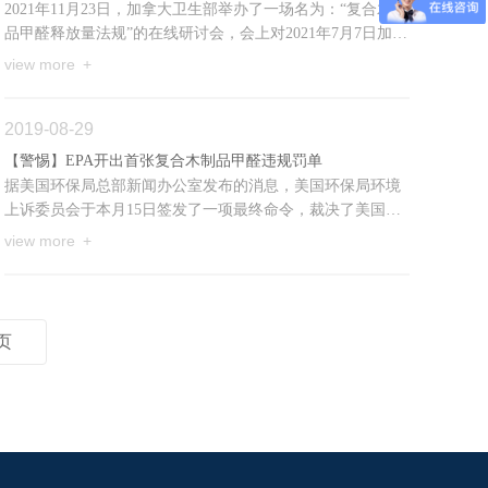
2021年11月23日，加拿大卫生部举办了一场名为：“复合木制
品甲醛释放量法规”的在线研讨会，会上对2021年7月7日加拿
大政府发布的《复合木制品甲醛释放量法规》做了进一步解
view more +
读。
2019-08-29
【警惕】EPA开出首张复合木制品甲醛违规罚单
据美国环保局总部新闻办公室发布的消息，美国环保局环境
上诉委员会于本月15日签发了一项最终命令，裁决了美国新
泽西一家公司（GSS）进口不合规复合木制品相关的违规行
view more +
为。
页