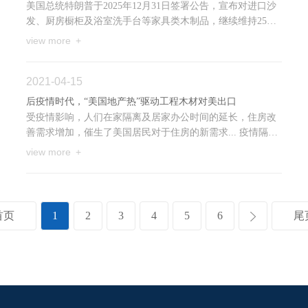
美国总统特朗普于2025年12月31日签署公告，宣布对进口沙
发、厨房橱柜及浴室洗手台等家具类木制品，继续维持25%
的关税，并将原定于2026年1月1日的上调计划推迟一年。该
view more +
决定基...
2021-04-15
后疫情时代，“美国地产热”驱动工程木材对美出口
受疫情影响，人们在家隔离及居家办公时间的延长，住房改
善需求增加，催生了美国居民对于住房的新需求... 疫情隔离
带来自住、独立住宅的需求。疫情以来，上涨幅度房型是与
view more +
他...
首页
1
2
3
4
5
6
尾