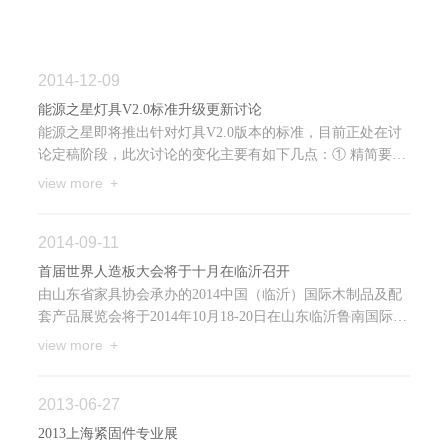
2014-12-09
能源之星灯具V2.0标准升级更新讨论
能源之星即将推出针对灯具V2.0版本的标准，目前正处在讨
论定稿阶段，此次讨论的变化主要有如下几点：① 精简要
求、测试和认证：通过调查及数据分析，以下这些标准要求
view more +
项目目...
2014-09-11
首届世界人造板大会将于十月在临沂召开
由山东省家具协会承办的2014中国（临沂）国际木制品及配
套产品展览会将于2014年10月18-20日在山东临沂鲁南国际会
展中心举办。展会依托于临沂当地雄厚的人造板及人造板机
view more +
械产...
2013-06-27
2013上海紧固件专业展