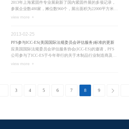
2013年上海紧固件专业展刷新了国内紧固件展的多项记录，
参展企业数480家，摊位数960个，展出面积为22000平方米，
参观人数达到18212人次；韩国及台湾地区再次组团参展，
view more +
2013-02-25
PFS参与ICC-ES(美国国际法规委员会评估服务)标准的更新
应美国国际法规委员会评估服务协会(ICC-ES)的邀请，PFS
公司参与了ICC-ES于今年举行的关于木制品行业制造商及其
产品相关标准的更新活动。
view more +
3
4
5
6
7
8
9