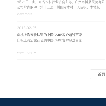
9月23日，由广东省木材行业协会主办、广州市博展展览有限
公司承办的2013第十三届广州国际木材、人造板、木地板、
木门、木塑及机械展览会在琶洲国际会展中心盛大举行。本
view more +
届展...
2013-02-25
庆祝上海宏骏认证的中国CARB客户超过百家
庆祝上海宏骏认证的中国CARB客户超过百家
view more +
首页