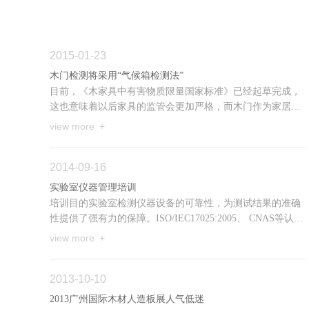
2015-01-23
木门检测将采用“气候箱检测法”
目前，《木家具中有害物质限量国家标准》已经起草完成，
这也意味着以后家具的监管会更加严格，而木门作为家居生
活的重要组成部分，也将不可避免的被放入环境气候舱进行
view more +
检测。
2014-09-16
实验室仪器管理培训
培训目的实验室检测仪器设备的可靠性，为测试结果的准确
性提供了强有力的保障。ISO/IEC17025:2005、 CNAS等认可
机构以及各个买家，对仪器设备的管理也提出了要求。本课
view more +
程针...
2013-10-10
2013广州国际木材人造板展人气低迷