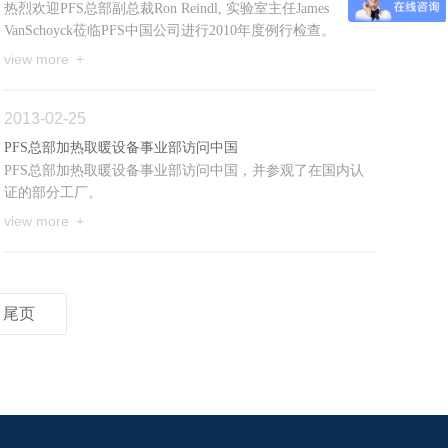
热烈欢迎PFS总部副总裁Ron Reindl, 实验室主任James
VanSchoyck莅临PFS中国公司进行2010年度例行检查。
view more +
2013-02-25
PFS总部加热取暖设备事业部访问中国
PFS总部加热取暖设备事业部访问中国，并参观了在国内认
证的部分工厂。
view more +
尾页