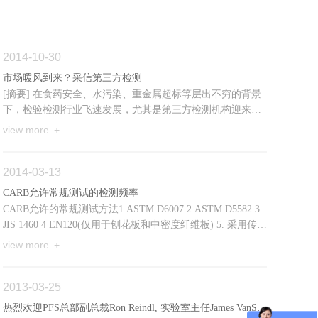
2014-10-30
市场暖风到来？采信第三方检测
[摘要] 在食药安全、水污染、重金属超标等层出不穷的背景
下，检验检测行业飞速发展，尤其是第三方检测机构迎来了
发展的春天。在食药安全、水污染、重金属超标等层出不穷
view more +
的背...
2014-03-13
CARB允许常规测试的检测频率
CARB允许的常规测试方法1 ASTM D6007 2 ASTM D5582 3
JIS 1460 4 EN120(仅用于刨花板和中密度纤维板) 5. 采用传感
器检测直接读出甲醛释放量
view more +
2013-03-25
热烈欢迎PFS总部副总裁Ron Reindl, 实验室主任James VanSchoyck莅临PFS中国公司进行2010年度例行检查。