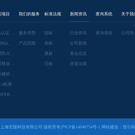
门项目
我们的服务
标准法规
新闻资讯
查询系统
关于我
EPA认证咨询
服务类型
国标
行业资讯
查询系统
公司简
CARB认证咨询
产品范围
美标
公司新闻
建材防火检测
澳标
展会信息
甲醛释放量检测
日标
政策法规
澳标建材检测
Cs检测
CANFER 认证
 上海宏骏科技有限公司 版权所有
沪ICP备14048754号-1
网站建设：指引